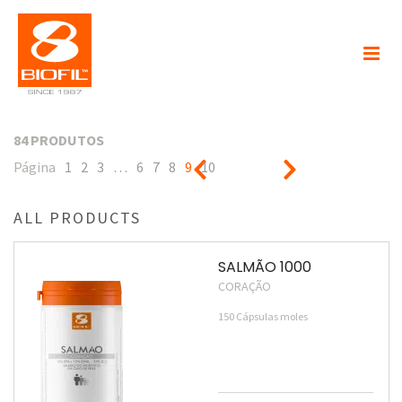
84 PRODUTOS
Página
1
2
3
…
6
7
8
9
10
ALL PRODUCTS
SALMÃO 1000
CORAÇÃO
150 Cápsulas moles