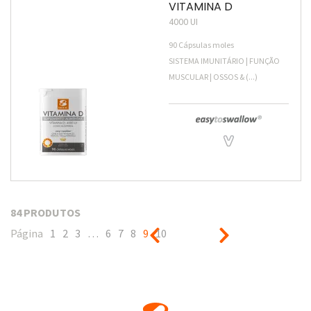
VITAMINA D
4000 UI
90 Cápsulas moles
SISTEMA IMUNITÁRIO | FUNÇÃO
MUSCULAR | OSSOS & (...)
84 PRODUTOS
Página
1
2
3
…
6
7
8
9
10