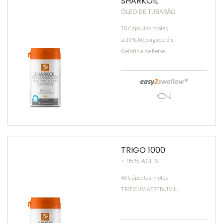
SHARKOIL
ÓLEO DE TUBARÃO
70 Cápsulas moles
a 20% Alcoxigliceróis
Gelatina de Peixe
TRIGO 1000
≥ 95% AGE'S
40 Cápsulas moles
TRITICUM AESTIVUM L.