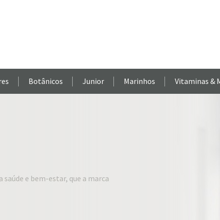
res
Botânicos
Junior
Marinhos
Vitaminas & 
a saúde e bem-estar, que a marca