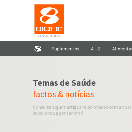
Suplementos
A – Z
Alimenta
Temas de Saúde
factos & notícias
Consulte alguns artigos relacionados com a noss
selecionou a pensar em Si.