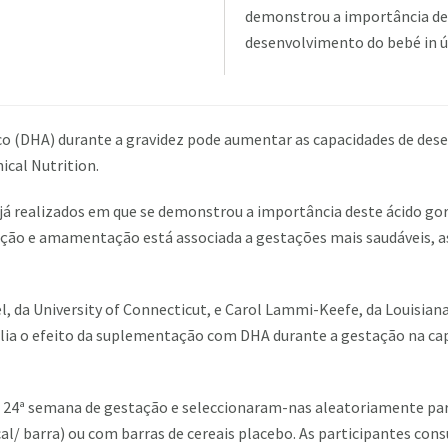
demonstrou a importância de
desenvolvimento do bebé in ú
 (DHA) durante a gravidez pode aumentar as capacidades de dese
ical Nutrition.
já realizados em que se demonstrou a importância deste ácido g
tação e amamentação está associada a gestações mais saudáveis,
l, da University of Connecticut, e Carol Lammi-Keefe, da Louisiana
lia o efeito da suplementação com DHA durante a gestação na ca
a 24ª semana de gestação e seleccionaram-nas aleatoriamente pa
l/ barra) ou com barras de cereais placebo. As participantes co