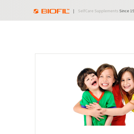
|
SelfCare Supplements
Since 1