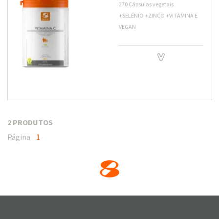
270 Cápsulas vegetais
+SELÉNIO +ZINCO +VITAMINA E
VEGAN
2 PRODUTOS
Página
1