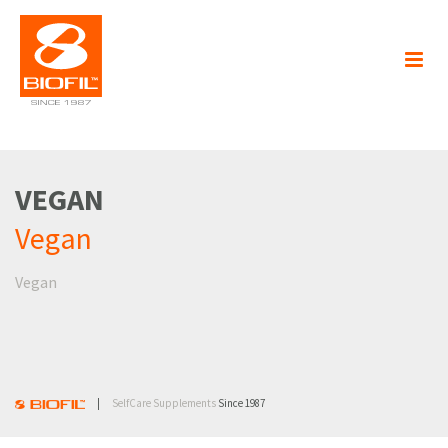
VEGAN
Vegan
Vegan
|
SelfCare Supplements
Since 1987