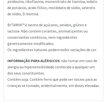
piridoxina, riboflavina, mononitrato de tiamina, iodato
de potássio, ácido fólico, molibdato de sódio, selenito
de sódio, D-biotina.
BITAMIN™ é isento de açúcares, amidos, glúten e
lactose. Não contém corantes, aromatizantes ou
conservantes sintéticos, nem ingredientes
geneticamente modificados.
Os ingredientes naturais podem exibir variações de cor.
INFORMAÇÃO PARA ALÉRGICOS
: não tomar em caso de
alergia ou hipersensibilidade conhecida a qualquer um
dos seus constituintes.
Contém soja. Contém ferro que pode ser nocivo para as
crianças se tomado, acidentalmente, em doses elevadas.
TOMA DIÁRIA
APRESENTAÇÃO
: como suplemento alimentar para adultos
: BITAMIN™ é apresentado em
e adolescentes a partir dos 12 anos, uma (1) cápsula
embalagens com 40 cápsulas adequada para 40 dias de