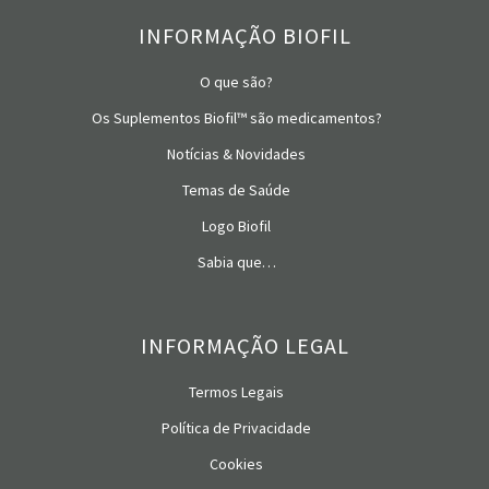
variado, equilibrado e um estilo de vida saudável.
variar de acordo com o lote do produto. Leia os rótulos. É
INFORMAÇÃO BIOFIL
Manter fora do alcance e da vista das crianças.
importante saber o que dizem.
Não compre se o selo estiver violado.
O que são?
BIOFIL™
Os Suplementos Biofil™ são medicamentos?
SelfCare since 1987
CONSERVAÇÃO: manter bem fechado, em lugar seco,
Notícias & Novidades
fresco e ao abrigo da luz.
Temas de Saúde
Logo Biofil
Sabia que…
INFORMAÇÃO LEGAL
Termos Legais
Política de Privacidade
Cookies